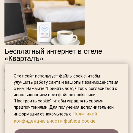
Бесплатный интернет в отеле
«Кварталъ»
Интернет на всей территории в
Этот сайт использует файлы cookie, чтобы
отеле «Кварталъ» — это бесплатная
улучшить работу сайта и ваш опыт взаимодействия
услуга, которая доступна для всех
с ним. Нажмите "Принять все", чтобы согласиться с
наших гостей.
использованием всех файлов cookie, или
"Настроить cookie", чтобы управлять своими
предпочтениями. Для получения дополнительной
Политикой
информации ознакомьтесь с
конфиденциальности файлов cookie.